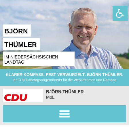
Wer
BJÖRN
THÜMLER
IM NIEDERSÄCHSISCHEN
LANDTAG
KLARER KOMPASS. FEST VERWURZELT. BJÖRN THÜMLER.
Ihr CDU Landtagsabgeordneter für die Wesermarsch und Rastede
BJÖRN THÜMLER
MdL