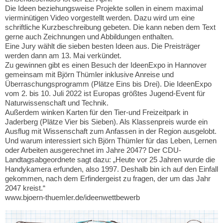
Die Ideen beziehungsweise Projekte sollen in einem maximal
vierminütigen Video vorgestellt werden. Dazu wird um eine
schriftliche Kurzbeschreibung gebeten. Die kann neben dem Text
gerne auch Zeichnungen und Abbildungen enthalten.
Eine Jury wählt die sieben besten Ideen aus. Die Preisträger
werden dann am 13. Mai verkündet.
Zu gewinnen gibt es einen Besuch der IdeenExpo in Hannover
gemeinsam mit Björn Thümler inklusive Anreise und
Überraschungsprogramm (Plätze Eins bis Drei). Die IdeenExpo
vom 2. bis 10. Juli 2022 ist Europas größtes Jugend-Event für
Naturwissenschaft und Technik.
Außerdem winken Karten für den Tier-und Freizeitpark in
Jaderberg (Plätze Vier bis Sieben). Als Klassenpreis wurde ein
Ausflug mit Wissenschaft zum Anfassen in der Region ausgelobt.
Und warum interessiert sich Björn Thümler für das Leben, Lernen
oder Arbeiten ausgerechnet im Jahre 2047? Der CDU-
Landtagsabgeordnete sagt dazu: „Heute vor 25 Jahren wurde die
Handykamera erfunden, also 1997. Deshalb bin ich auf den Einfall
gekommen, nach dem Erfindergeist zu fragen, der um das Jahr
2047 kreist.“
www.bjoern-thuemler.de/ideenwettbewerb