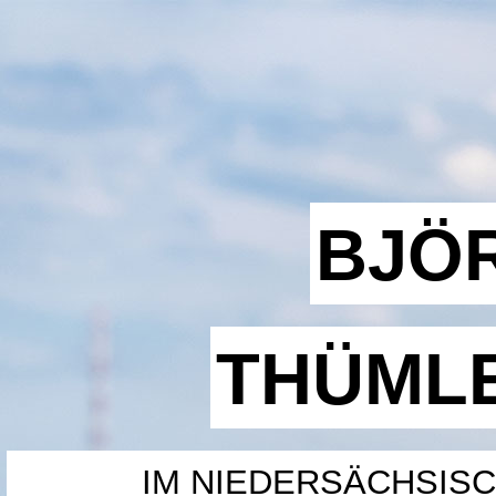
BJÖ
THÜML
IM NIEDERSÄCHSIS