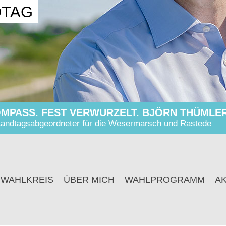
DTAG
MPASS. FEST VERWURZELT. BJÖRN THÜMLER
andtagsabgeordneter für die Wesermarsch und Rastede
 WAHLKREIS
ÜBER MICH
WAHLPROGRAMM
A