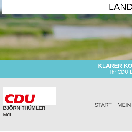
LAN
KLARER KO
Ihr CDU L
START
MEIN
BJÖRN THÜMLER
MdL