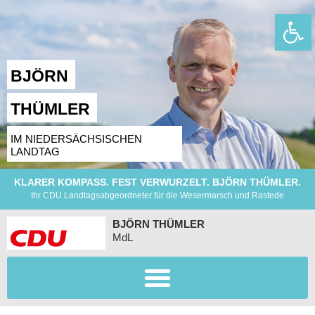
Wer
BJÖRN
THÜMLER
IM NIEDERSÄCHSISCHEN
LANDTAG
KLARER KOMPASS. FEST VERWURZELT. BJÖRN THÜMLER.
Ihr CDU Landtagsabgeordneter für die Wesermarsch und Rastede
BJÖRN THÜMLER
MdL