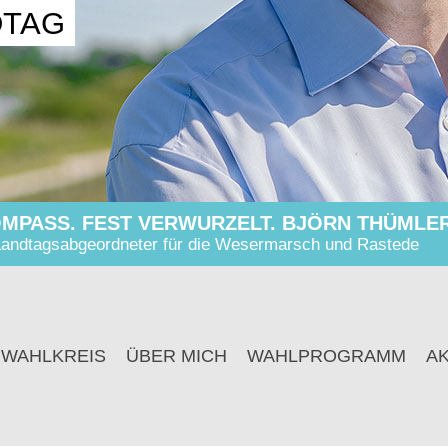
DTAG
MPASS. FEST VERWURZELT. BJÖRN THÜMLER
andtagsabgeordneter für die Wesermarsch und Rastede
 WAHLKREIS
ÜBER MICH
WAHLPROGRAMM
A