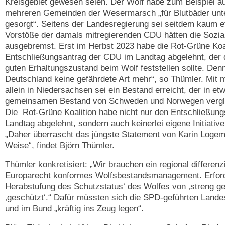
Kreisgebiet gewesen seien. Der Wolf habe zum Beispiel a
mehreren Gemeinden der Wesermarsch „für Blutbäder unte
gesorgt“. Seitens der Landesregierung sei seitdem kaum e
Vorstöße der damals mitregierenden CDU hätten die Sozi
ausgebremst. Erst im Herbst 2023 habe die Rot-Grüne Koal
Entschließungsantrag der CDU im Landtag abgelehnt, der
guten Erhaltungszustand beim Wolf feststellen sollte. Denn
Deutschland keine gefährdete Art mehr“, so Thümler. Mit 
allein in Niedersachsen sei ein Bestand erreicht, der in e
gemeinsamen Bestand von Schweden und Norwegen vergl
Die Rot-Grüne Koalition habe nicht nur den Entschließun
Landtag abgelehnt, sondern auch keinerlei eigene Initiativ
„Daher überrascht das jüngste Statement von Karin Logem
Weise“, findet Björn Thümler.
Thümler konkretisiert: „Wir brauchen ein regional differen
Europarecht konformes Wolfsbestandsmanagement. Erforde
Herabstufung des Schutzstatus‘ des Wolfes von ‚streng ge
‚geschützt‘.“ Dafür müssten sich die SPD-geführten Land
und im Bund „kräftig ins Zeug legen“.