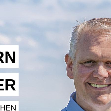
RN
ER
CHEN