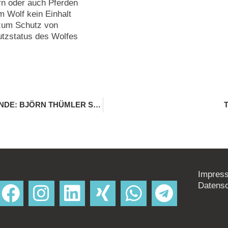
rn oder auch Pferden
 Wolf kein Einhalt
 zum Schutz von
utzstatus des Wolfes
ENERGIEKOSTEN DER WASSER- UND BODENVERBÄNDE: BJÖRN THÜMLER STELLT LANDTAGS-ANFRAGE
Impres
Datens