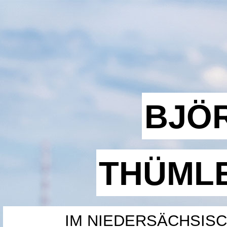
BJÖ
THÜML
IM NIEDERSÄCHSIS