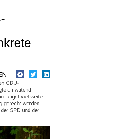
-
nkrete
EN
den CDU-
gleich wütend
 längst viel weiter
ng gerecht werden
 der SPD und der