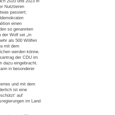
uch 2020 und 2023 in
r Nutztieren
twas passiert;
aldemokraten
ition einen
 den so genannten
 der Wolf sei „in
mehr als 500 Wölfen
twa mit dem
ichen werden könne.
gsantrag der CDU im
en dazu eingebracht.
ann in besonderer
ziertes und mit dem
rlich ist eine
schützt‘ auf
esregierungen im Land