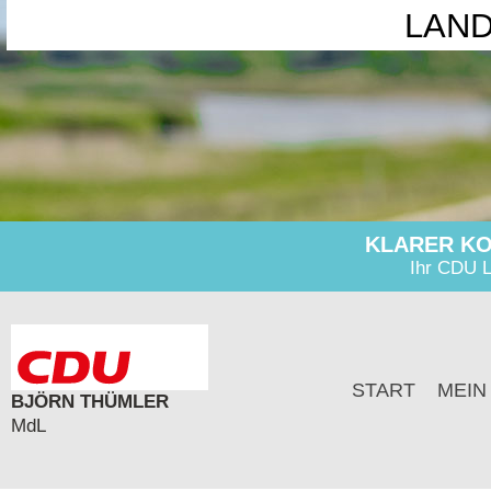
LAN
KLARER KO
Ihr CDU L
START
MEIN
BJÖRN THÜMLER
MdL