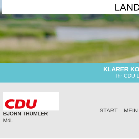
LAN
KLARER KO
Ihr CDU L
START
MEIN
BJÖRN THÜMLER
MdL