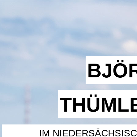
BJÖ
THÜML
IM NIEDERSÄCHSIS