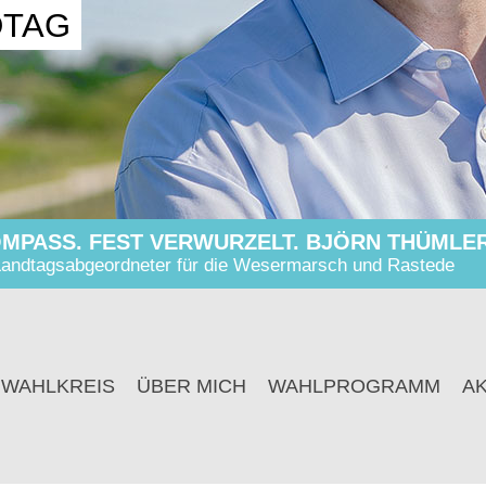
DTAG
MPASS. FEST VERWURZELT. BJÖRN THÜMLER
andtagsabgeordneter für die Wesermarsch und Rastede
 WAHLKREIS
ÜBER MICH
WAHLPROGRAMM
A