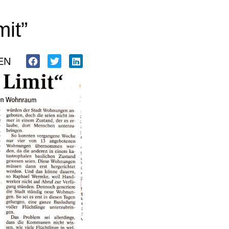
it”
EN