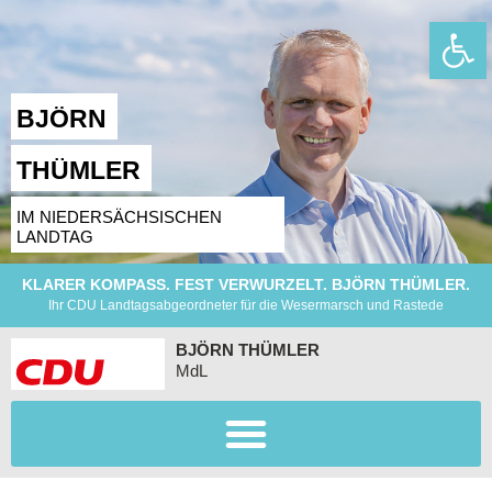
Wer
BJÖRN
THÜMLER
IM NIEDERSÄCHSISCHEN
LANDTAG
KLARER KOMPASS. FEST VERWURZELT. BJÖRN THÜMLER.
Ihr CDU Landtagsabgeordneter für die Wesermarsch und Rastede
BJÖRN THÜMLER
MdL