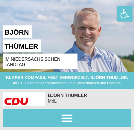
Wer
BJÖRN
THÜMLER
IM NIEDERSÄCHSISCHEN
LANDTAG
KLARER KOMPASS. FEST VERWURZELT. BJÖRN THÜMLER.
Ihr CDU Landtagsabgeordneter für die Wesermarsch und Rastede
BJÖRN THÜMLER
MdL