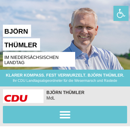
Wer
BJÖRN
THÜMLER
IM NIEDERSÄCHSISCHEN
LANDTAG
KLARER KOMPASS. FEST VERWURZELT. BJÖRN THÜMLER.
Ihr CDU Landtagsabgeordneter für die Wesermarsch und Rastede
BJÖRN THÜMLER
MdL