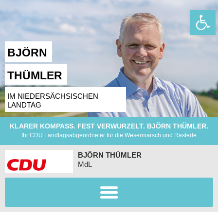
Wer
BJÖRN
THÜMLER
IM NIEDERSÄCHSISCHEN
LANDTAG
KLARER KOMPASS. FEST VERWURZELT. BJÖRN THÜMLER.
Ihr CDU Landtagsabgeordneter für die Wesermarsch und Rastede
BJÖRN THÜMLER
MdL