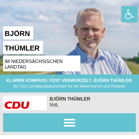
Wer
BJÖRN
THÜMLER
IM NIEDERSÄCHSISCHEN
LANDTAG
KLARER KOMPASS. FEST VERWURZELT. BJÖRN THÜMLER.
Ihr CDU Landtagsabgeordneter für die Wesermarsch und Rastede
BJÖRN THÜMLER
MdL