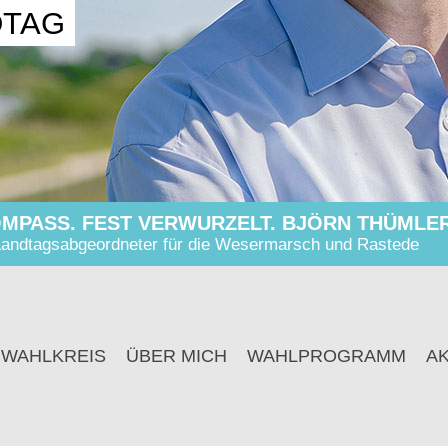
DTAG
MPASS. FEST VERWURZELT. BJÖRN THÜMLER
andtagsabgeordneter für die Wesermarsch und Rastede
 WAHLKREIS
ÜBER MICH
WAHLPROGRAMM
A