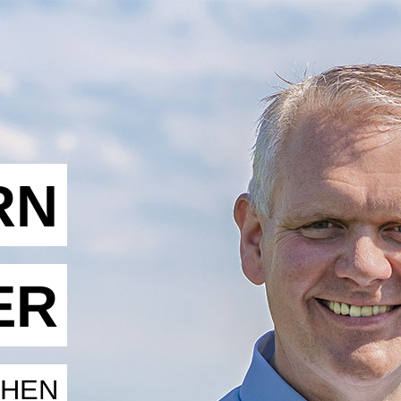
RN
ER
CHEN