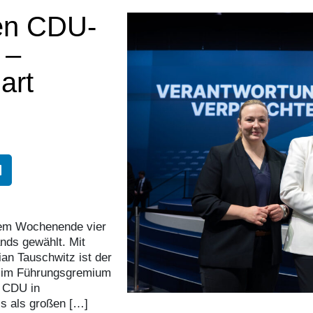
den CDU-
 –
art
sem Wochenende vier
nds gewählt. Mit
an Tauschwitz ist der
k im Führungsgremium
r CDU in
s als großen […]