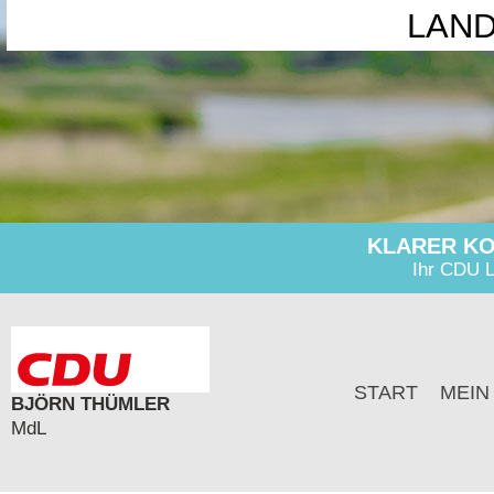
LAN
KLARER KO
Ihr CDU L
START
MEIN
BJÖRN THÜMLER
MdL