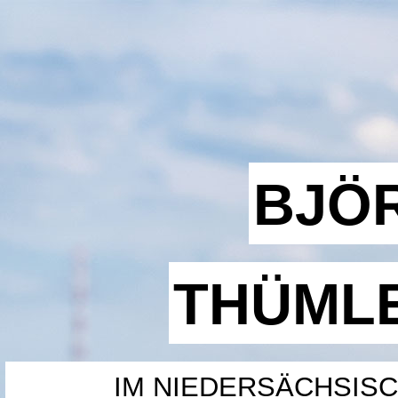
BJÖ
THÜML
IM NIEDERSÄCHSIS