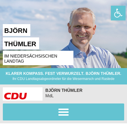
Wer
BJÖRN
THÜMLER
IM NIEDERSÄCHSISCHEN
LANDTAG
KLARER KOMPASS. FEST VERWURZELT. BJÖRN THÜMLER.
Ihr CDU Landtagsabgeordneter für die Wesermarsch und Rastede
BJÖRN THÜMLER
MdL