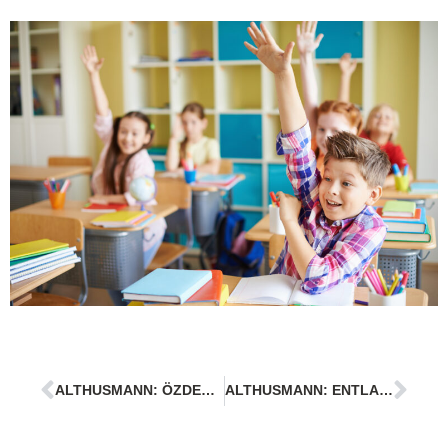
ALTHUSMANN: ÖZDEMIRS ZAUDERN SCHADET UNSEREN LANDWIRTEN
ALTHUSMANN: ENTLASTUNG DER HART ARBEITENDEN MITTE UNSERER GESELLSCHAFT WURDE AUSGESPART