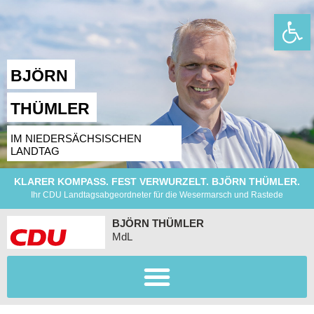
Wer
BJÖRN
THÜMLER
IM NIEDERSÄCHSISCHEN
LANDTAG
KLARER KOMPASS. FEST VERWURZELT. BJÖRN THÜMLER.
Ihr CDU Landtagsabgeordneter für die Wesermarsch und Rastede
BJÖRN THÜMLER
MdL