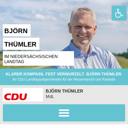
Wer
BJÖRN
THÜMLER
IM NIEDERSÄCHSISCHEN
LANDTAG
KLARER KOMPASS. FEST VERWURZELT. BJÖRN THÜMLER.
Ihr CDU Landtagsabgeordneter für die Wesermarsch und Rastede
BJÖRN THÜMLER
MdL