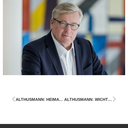
ALTHUSMANN: HEIMATSCHUTZREGIMENT 3 IN BERGEN AUFSTELLEN
ALTHUSMANN: WICHTIGSTE AUFGABE IST ES, FÜR DIE SICHERHEIT DER MENSCHEN ZU SORGEN