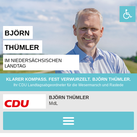
Wer
BJÖRN
THÜMLER
IM NIEDERSÄCHSISCHEN
LANDTAG
KLARER KOMPASS. FEST VERWURZELT. BJÖRN THÜMLER.
Ihr CDU Landtagsabgeordneter für die Wesermarsch und Rastede
BJÖRN THÜMLER
MdL