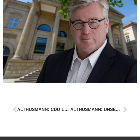
ALTHUSMANN: CDU-LANDESLISTE IST UNSER TOP-ANGEBOT AN ALLE NIEDERSACHSEN￼
ALTHUSMANN: UNSERE GESELLSCHAFT MUSS EIN SCHUTZSCHILD FÜR UNSERE KINDER UND JUGENDLICHEN BILDEN