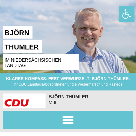
Wer
BJÖRN
THÜMLER
IM NIEDERSÄCHSISCHEN
LANDTAG
KLARER KOMPASS. FEST VERWURZELT. BJÖRN THÜMLER.
Ihr CDU Landtagsabgeordneter für die Wesermarsch und Rastede
BJÖRN THÜMLER
MdL