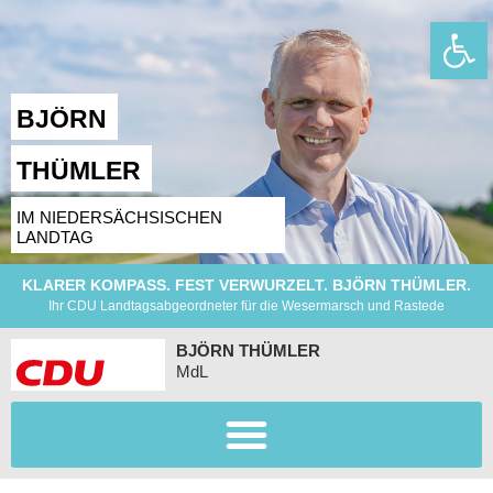
Wer
BJÖRN
THÜMLER
IM NIEDERSÄCHSISCHEN
LANDTAG
KLARER KOMPASS. FEST VERWURZELT. BJÖRN THÜMLER.
Ihr CDU Landtagsabgeordneter für die Wesermarsch und Rastede
BJÖRN THÜMLER
MdL