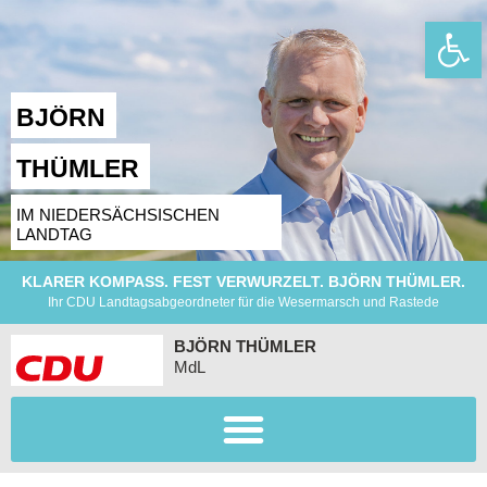
Wer
BJÖRN
THÜMLER
IM NIEDERSÄCHSISCHEN
LANDTAG
KLARER KOMPASS. FEST VERWURZELT. BJÖRN THÜMLER.
Ihr CDU Landtagsabgeordneter für die Wesermarsch und Rastede
BJÖRN THÜMLER
MdL