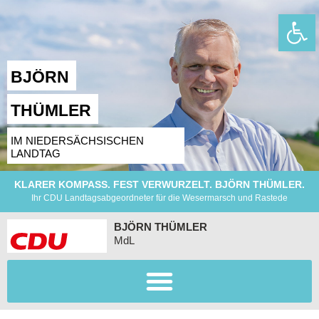
Wer
BJÖRN
THÜMLER
IM NIEDERSÄCHSISCHEN
LANDTAG
KLARER KOMPASS. FEST VERWURZELT. BJÖRN THÜMLER.
Ihr CDU Landtagsabgeordneter für die Wesermarsch und Rastede
BJÖRN THÜMLER
MdL