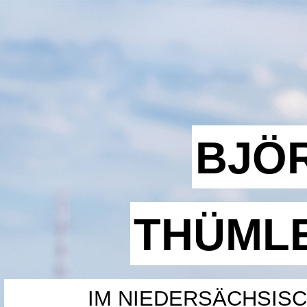
BJÖ
THÜML
IM NIEDERSÄCHSIS