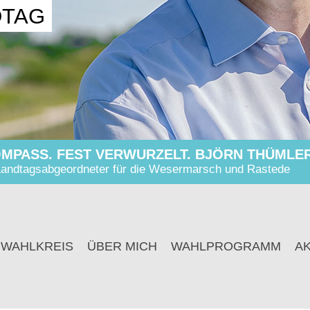
DTAG
MPASS. FEST VERWURZELT. BJÖRN THÜMLER
andtagsabgeordneter für die Wesermarsch und Rastede
 WAHLKREIS
ÜBER MICH
WAHLPROGRAMM
A