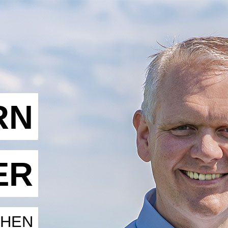
RN
ER
CHEN