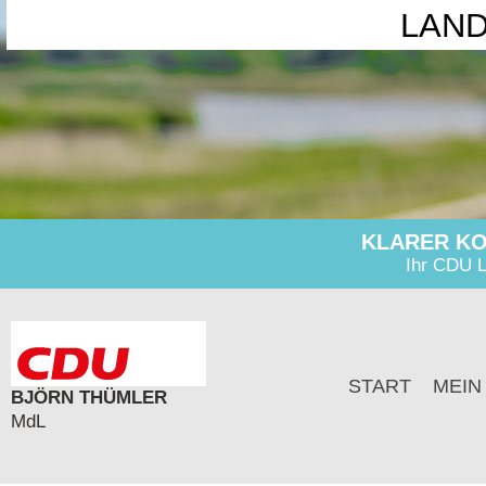
LAN
KLARER KO
Ihr CDU L
START
MEIN
BJÖRN THÜMLER
MdL