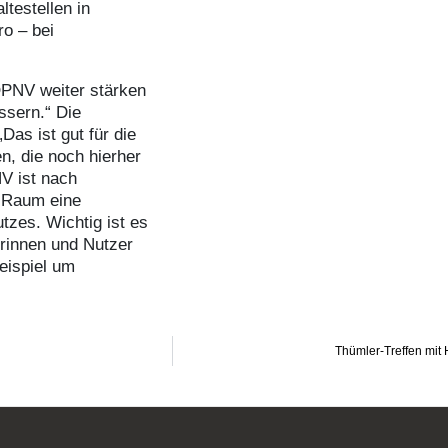
testellen in
ro – bei
ÖPNV weiter stärken
ssern.“ Die
Das ist gut für die
n, die noch hierher
V ist nach
n Raum eine
tzes. Wichtig ist es
erinnen und Nutzer
eispiel um
Thümler-Treffen mit