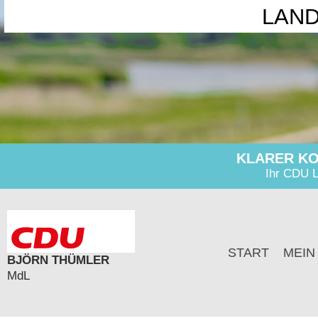
LAN
KLARER KO
Ihr CDU L
START
MEIN
BJÖRN THÜMLER
MdL