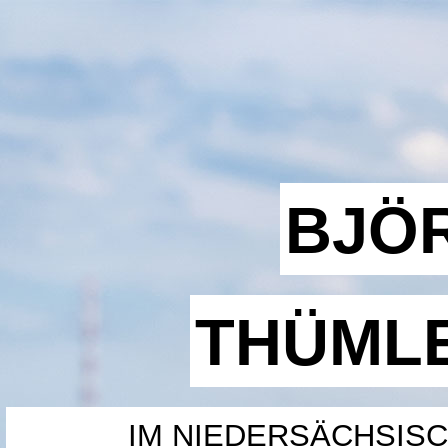
BJÖ
THÜML
IM NIEDERSÄCHSIS