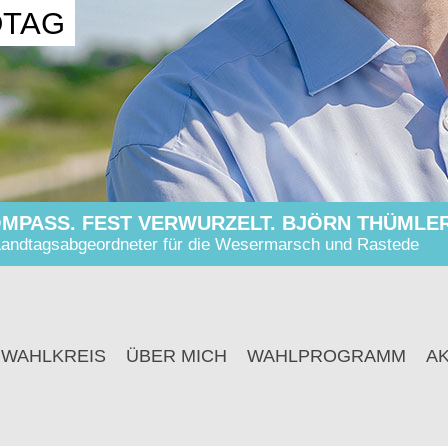
DTAG
MPASS. FEST VERWURZELT. BJÖRN THÜMLER
andtagsabgeordneter für die Wesermarsch und Rastede
 WAHLKREIS
ÜBER MICH
WAHLPROGRAMM
A