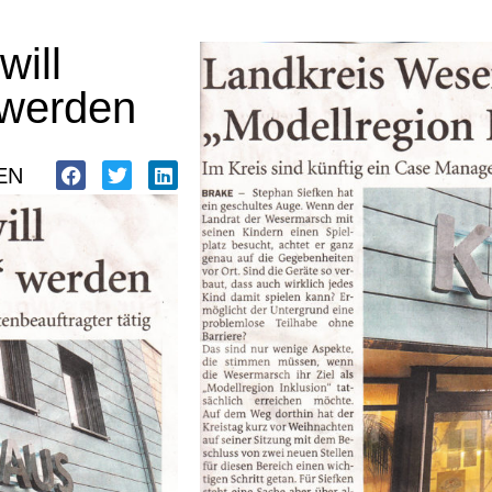
ill
 werden
EN