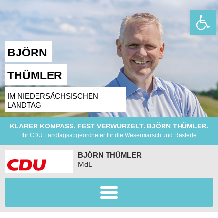
Wer
BJÖRN
THÜMLER
IM NIEDERSÄCHSISCHEN
LANDTAG
KLARER KOMPASS. FEST VERWURZELT. BJÖRN THÜMLER.
Ihr CDU Landtagsabgeordneter für die Wesermarsch und Rastede
BJÖRN THÜMLER
MdL