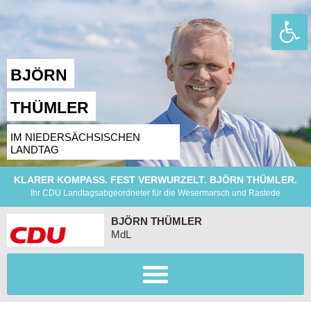
Wer
BJÖRN
THÜMLER
IM NIEDERSÄCHSISCHEN
LANDTAG
KLARER KOMPASS. FEST VERWURZELT. BJÖRN THÜMLER.
Ihr CDU Landtagsabgeordneter für die Wesermarsch und Rastede
BJÖRN THÜMLER
MdL