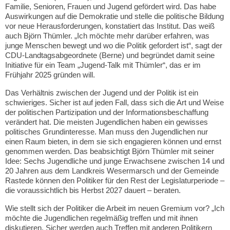
Familie, Senioren, Frauen und Jugend gefördert wird. Das habe
Auswirkungen auf die Demokratie und stelle die politische Bildung
vor neue Herausforderungen, konstatiert das Institut. Das weiß
auch Björn Thümler. „Ich möchte mehr darüber erfahren, was
junge Menschen bewegt und wo die Politik gefordert ist“, sagt der
CDU-Landtagsabgeordnete (Berne) und begründet damit seine
Initiative für ein Team „Jugend-Talk mit Thümler“, das er im
Frühjahr 2025 gründen will.
Das Verhältnis zwischen der Jugend und der Politik ist ein
schwieriges. Sicher ist auf jeden Fall, dass sich die Art und Weise
der politischen Partizipation und der Informationsbeschaffung
verändert hat. Die meisten Jugendlichen haben ein gewisses
politisches Grundinteresse. Man muss den Jugendlichen nur
einen Raum bieten, in dem sie sich engagieren können und ernst
genommen werden. Das beabsichtigt Björn Thümler mit seiner
Idee: Sechs Jugendliche und junge Erwachsene zwischen 14 und
20 Jahren aus dem Landkreis Wesermarsch und der Gemeinde
Rastede können den Politiker für den Rest der Legislaturperiode –
die voraussichtlich bis Herbst 2027 dauert – beraten.
Wie stellt sich der Politiker die Arbeit im neuen Gremium vor? „Ich
möchte die Jugendlichen regelmäßig treffen und mit ihnen
diskutieren. Sicher werden auch Treffen mit anderen Politikern