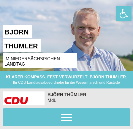
Wer
BJÖRN
THÜMLER
IM NIEDERSÄCHSISCHEN
LANDTAG
KLARER KOMPASS. FEST VERWURZELT. BJÖRN THÜMLER.
Ihr CDU Landtagsabgeordneter für die Wesermarsch und Rastede
BJÖRN THÜMLER
MdL