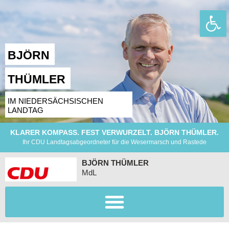
Wer
BJÖRN
THÜMLER
IM NIEDERSÄCHSISCHEN
LANDTAG
KLARER KOMPASS. FEST VERWURZELT. BJÖRN THÜMLER.
Ihr CDU Landtagsabgeordneter für die Wesermarsch und Rastede
BJÖRN THÜMLER
MdL