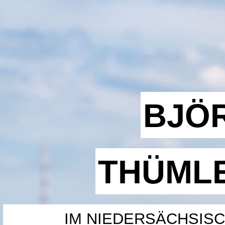
BJÖ
THÜML
IM NIEDERSÄCHSIS