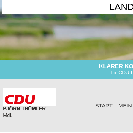
LAN
KLARER KO
Ihr CDU L
START
MEIN
BJÖRN THÜMLER
MdL