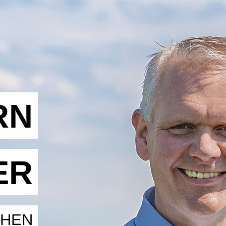
RN
ER
CHEN