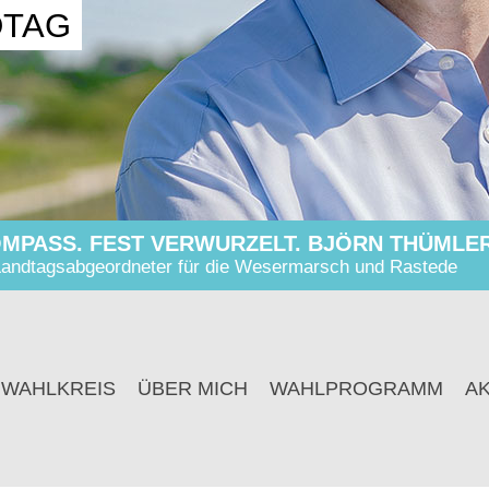
DTAG
MPASS. FEST VERWURZELT. BJÖRN THÜMLER
andtagsabgeordneter für die Wesermarsch und Rastede
 WAHLKREIS
ÜBER MICH
WAHLPROGRAMM
A