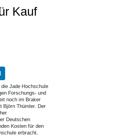
ür Kauf
n die Jade Hochschule
igen Forschungs- und
eit noch im Braker
rt Björn Thümler. Der
her
der Deutschen
nden Kosten für den
hschule erbracht.