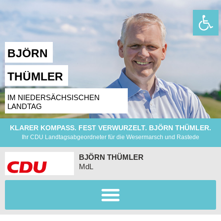
Wer
BJÖRN
THÜMLER
IM NIEDERSÄCHSISCHEN
LANDTAG
KLARER KOMPASS. FEST VERWURZELT. BJÖRN THÜMLER.
Ihr CDU Landtagsabgeordneter für die Wesermarsch und Rastede
BJÖRN THÜMLER
MdL