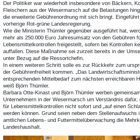
Der Politiker war wiederholt insbesondere von Bäckern, K
Fleischern aus der Wesermarsch auf die Belastungen hing
die erweiterte Gebührenordnung mit sich bringt. Eingeführt 
vorherige Rot-grüne Landesregierung.
Wie die Ministerin Thümler gegenüber ausgeführt hat, werd
mehr als 250.000 Euro Jahresumsatz von den Gebühren f
Lebensmittelkontrollen freigestellt, sofern bei Kontrollen k
auffallen. Diese Maßnahme sei zurzeit bereits in der Ums
unter Bezug auf die Ressortchefin.
In einem weiteren Schritt solle es zur Rückkehr zum ursp
der Gebührenfreiheit kommen. „Das Landwirtschaftsministe
entsprechenden Mittelbedarf zum nächsten erreichbaren H
weiß Björn Thümler.
Barbara Otte-Kinast und Björn Thümler werben gemeinsam
Unternehmern in der Wesermarsch um Verständnis dafür,
für Lebensmittelkontrollen nicht sofort und „auf einen Schl
werden können. Grund seien neben dem Stellenaufwuchs i
amtlichen Lebens- und Futtermittelüberwachung die Mehrk
Landeshaushalt.