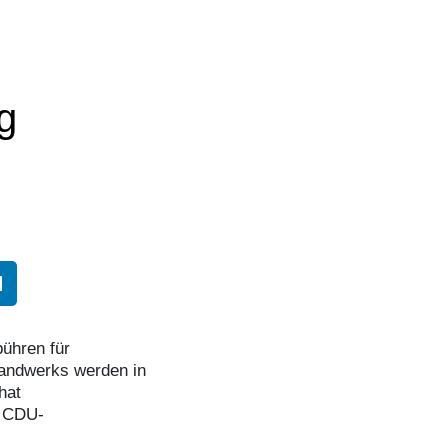
g
bühren für
handwerks werden in
hat
m CDU-