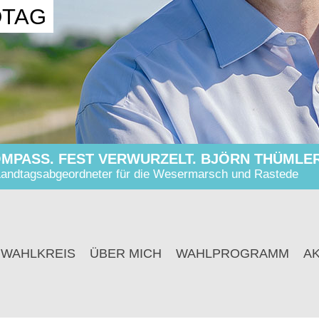
DTAG
MPASS. FEST VERWURZELT. BJÖRN THÜMLER
andtagsabgeordneter für die Wesermarsch und Rastede
 WAHLKREIS
ÜBER MICH
WAHLPROGRAMM
A