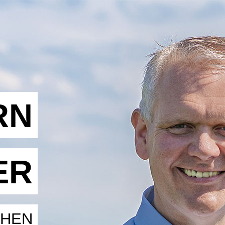
RN
ER
CHEN