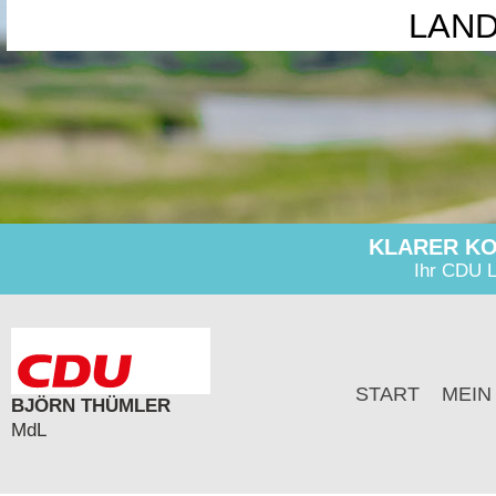
LAN
KLARER KO
Ihr CDU L
START
MEIN
BJÖRN THÜMLER
MdL