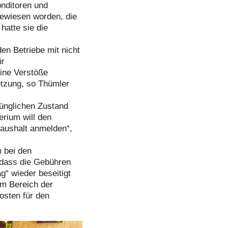
onditoren und
ewiesen worden, die
hatte sie die
en Betriebe mit nicht
ür
eine Verstöße
etzung, so Thümler
rünglichen Zustand
rium will den
aushalt anmelden“,
 bei den
 dass die Gebühren
ag“ wieder beseitigt
m Bereich der
osten für den