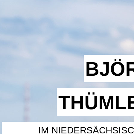
BJÖ
THÜML
IM NIEDERSÄCHSIS