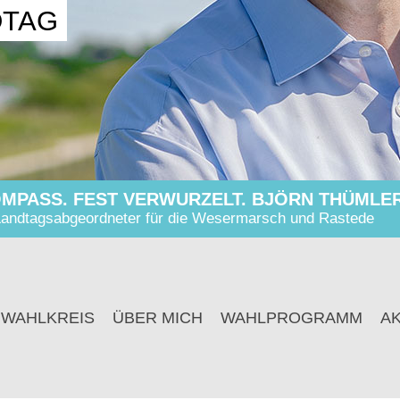
DTAG
MPASS. FEST VERWURZELT. BJÖRN THÜMLER
andtagsabgeordneter für die Wesermarsch und Rastede
 WAHLKREIS
ÜBER MICH
WAHLPROGRAMM
A