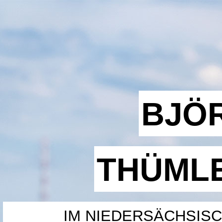
BJÖ
THÜML
IM NIEDERSÄCHSIS