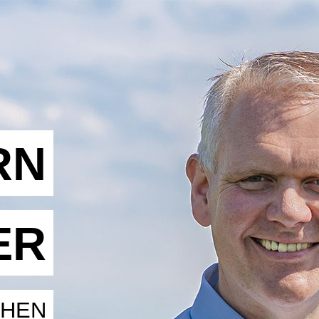
RN
ER
CHEN