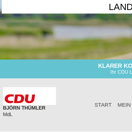
LAN
KLARER KO
Ihr CDU L
START
MEIN
BJÖRN THÜMLER
MdL