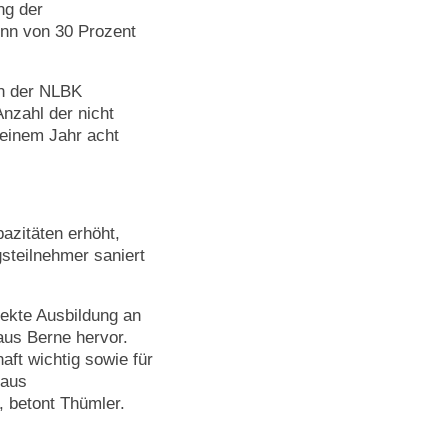
ng der
inn von 30 Prozent
an der NLBK
Anzahl der nicht
 einem Jahr acht
azitäten erhöht,
steilnehmer saniert
rekte Ausbildung an
aus Berne hervor.
ft wichtig sowie für
 aus
, betont Thümler.