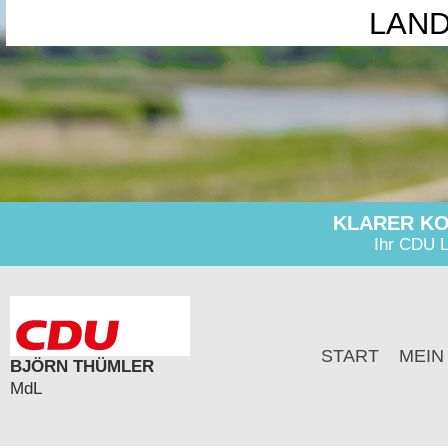
LAN
KLARER KO
Ihr CDU L
START
MEIN
BJÖRN THÜMLER
MdL