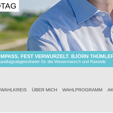
DTAG
MPASS. FEST VERWURZELT. BJÖRN THÜMLER
andtagsabgeordneter für die Wesermarsch und Rastede
 WAHLKREIS
ÜBER MICH
WAHLPROGRAMM
A