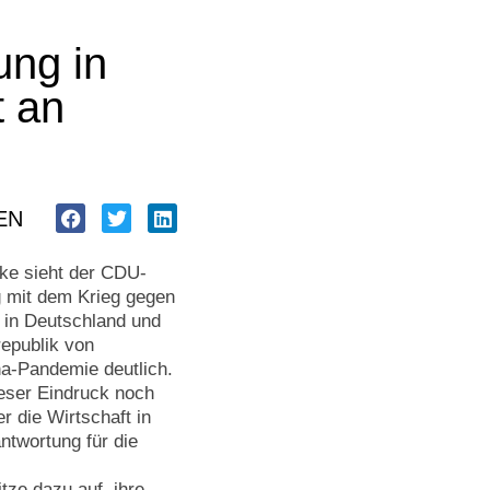
ung in
t an
EN
ake sieht der CDU-
 mit dem Krieg gegen
e in Deutschland und
epublik von
na-Pandemie deutlich.
ieser Eindruck noch
er die Wirtschaft in
ntwortung für die
tze dazu auf, ihre