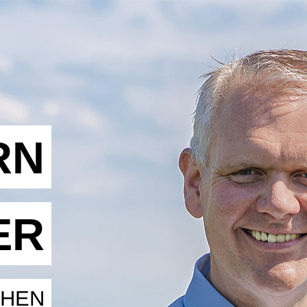
RN
ER
CHEN