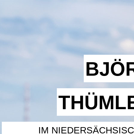
BJÖ
THÜML
IM NIEDERSÄCHSIS