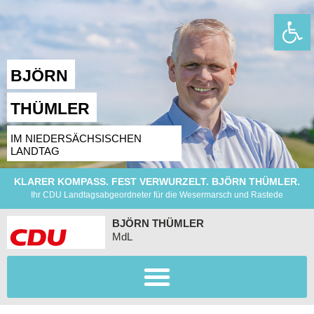
Wer
BJÖRN
THÜMLER
IM NIEDERSÄCHSISCHEN
LANDTAG
KLARER KOMPASS. FEST VERWURZELT. BJÖRN THÜMLER.
Ihr CDU Landtagsabgeordneter für die Wesermarsch und Rastede
BJÖRN THÜMLER
MdL