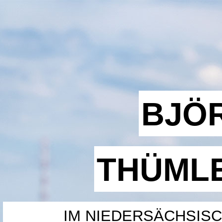
BJÖ
THÜML
IM NIEDERSÄCHSIS