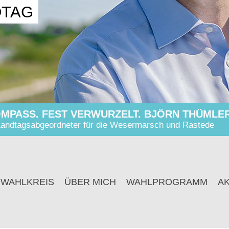
DTAG
MPASS. FEST VERWURZELT. BJÖRN THÜMLER
andtagsabgeordneter für die Wesermarsch und Rastede
 WAHLKREIS
ÜBER MICH
WAHLPROGRAMM
A