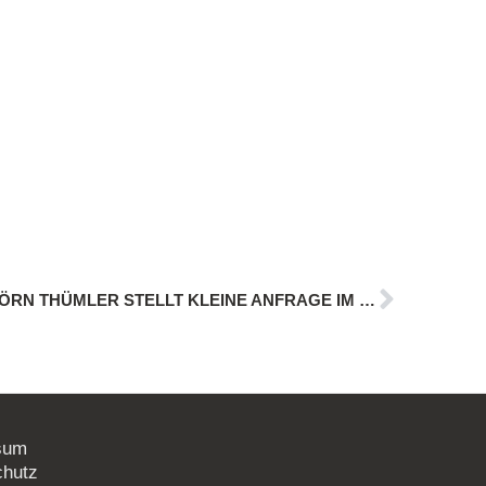
MOORWIEDERVERNÄSSUNG: BJÖRN THÜMLER STELLT KLEINE ANFRAGE IM LANDTAG
sum
chutz