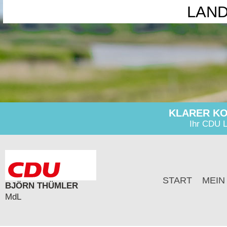
LAN
KLARER KO
Ihr CDU L
START
MEIN
BJÖRN THÜMLER
MdL