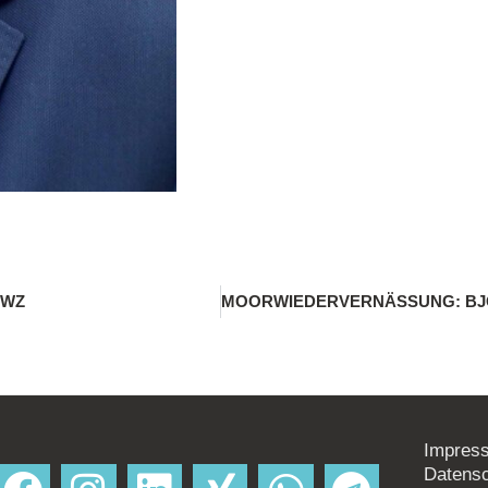
NWZ
Impres
Datens