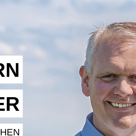
RN
ER
CHEN