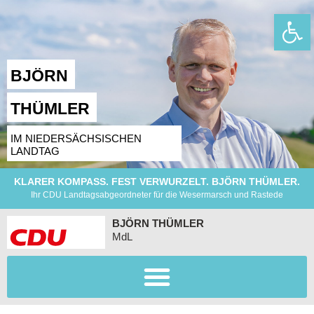
Wer
BJÖRN
THÜMLER
IM NIEDERSÄCHSISCHEN
LANDTAG
KLARER KOMPASS. FEST VERWURZELT. BJÖRN THÜMLER.
Ihr CDU Landtagsabgeordneter für die Wesermarsch und Rastede
BJÖRN THÜMLER
MdL