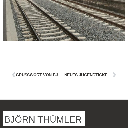
GRUSSWORT VON BJÖRN THÜMLER ZUM KREISSPORTTAG WESERMARSCH 2022
NEUES JUGENDTICKET FÜR VBN-REGION
BJÖRN THÜMLER