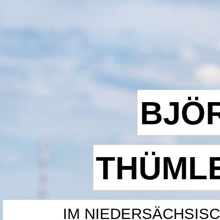
BJÖ
THÜML
IM NIEDERSÄCHSIS