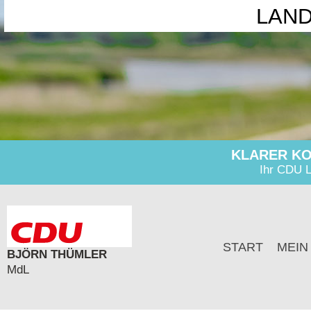
LAN
KLARER KO
Ihr CDU L
START
MEIN
BJÖRN THÜMLER
MdL