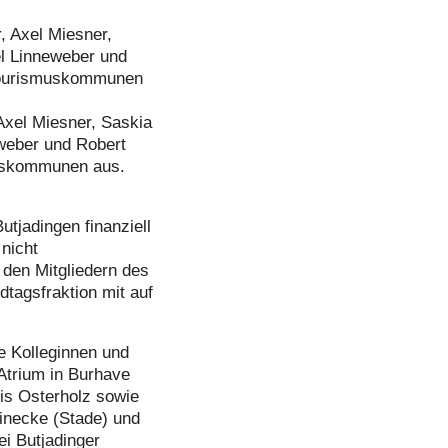
xel Miesner, Saskia
weber und Robert
muskommunen aus.
jadingen finanziell
 nicht
 den Mitgliedern des
tagsfraktion mit auf
e Kolleginnen und
Atrium in Burhave
is Osterholz sowie
inecke (Stade) und
ei Butjadinger