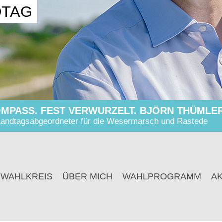
DTAG
MPASS. FEST VERWURZELT. BJÖRN THÜMLER
andtagsabgeordneter für die Wesermarsch und Rastede
 WAHLKREIS
ÜBER MICH
WAHLPROGRAMM
A