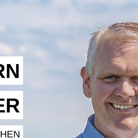
RN
ER
CHEN