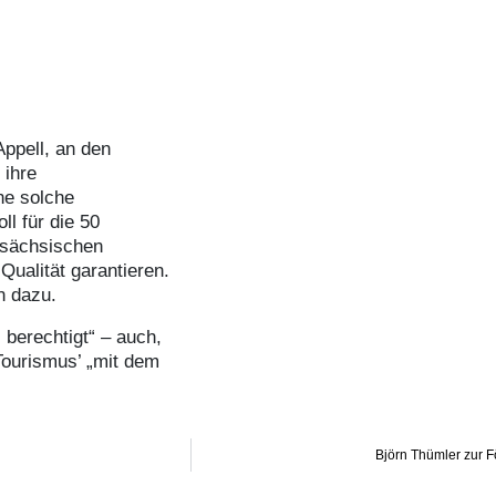
ppell, an den
 ihre
ne solche
l für die 50
rsächsischen
Qualität garantieren.
n dazu.
 berechtigt“ – auch,
 Tourismus’ „mit dem
Björn Thümler zur Fö