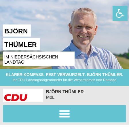
Wer
BJÖRN
THÜMLER
IM NIEDERSÄCHSISCHEN
LANDTAG
KLARER KOMPASS. FEST VERWURZELT. BJÖRN THÜMLER.
Ihr CDU Landtagsabgeordneter für die Wesermarsch und Rastede
BJÖRN THÜMLER
MdL